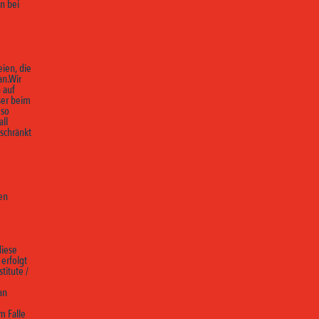
n bei
ien, die
an.Wir
 auf
ser beim
 so
all
eschränkt
en
diese
 erfolgt
titute /
an
m Falle