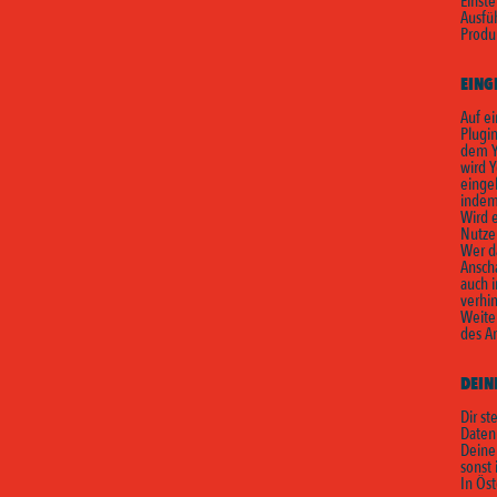
Einst
Ausfü
Produ
EING
Auf e
Plugin
dem Y
wird 
eingel
indem
Wird e
Nutze
Wer d
Ansch
auch 
verhi
Weite
des A
DEIN
Dir st
Daten
Deine
sonst 
In Öst