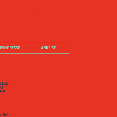
#9
IEN/PRESSE
ANREISE
ie Daten
Hier
erer
en Deine