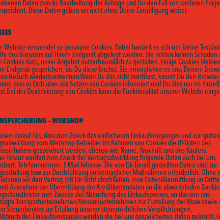
ebenen Daten zwecks Bearbeitung der Anfrage und für den Fall von weiteren Frage
speichert. Diese Daten geben wir nicht ohne Deine Einwilligung weiter.
IES
e Website verwendet so genannte Cookies. Dabei handelt es sich um kleine Textdate
ilfe des Browsers auf Ihrem Endgerät abgelegt werden. Sie richten keinen Schaden 
 Cookies dazu, unser Angebot nutzerfreundlich zu gestalten. Einige Cookies bleiben
m Endgerät gespeichert, bis Du diese löschst. Sie ermöglichen es uns, Deinen Brow
ten Besuch wiederzuerkennen.Wenn Du das nicht möchtest, kannst Du den Browser
hten, dass er Dich über das Setzen von Cookies informiert und Du dies nur im Einzelf
st.Bei der Deaktivierung von Cookies kann die Funktionalität unserer Website eing
NSPEICHERUNG – WEBSHOP
eisen darauf hin, dass zum Zweck des einfacheren Einkaufsvorganges und zur später
agsabwicklung vom Webshop-Betreiber im Rahmen von Cookies die IP-Daten des
lussinhabers gespeichert werden, ebenso wie Name, Anschrift und des Käufers.
er hinaus werden zum Zweck der Vertragsabwicklung folgende Daten auch bei uns
chert: Telefonnummer, E-Mail Adresse. Die von Dir bereit gestellten Daten sind zur
agserfüllung bzw zur Durchführung vorvertraglicher Maßnahmen erforderlich. Ohne 
können wir den Vertrag mit Dir nicht abschließen. Eine Datenübermittlung an Dritte
, mit Ausnahme der Übermittlung der Kreditkartendaten an die abwickelnden Bankins
ngsdienstleister zum Zwecke der Abbuchung des Einkaufspreises, an das von uns
tragte Transportunternehmen/Versandunternehmen zur Zustellung der Ware sowie 
n Steuerberater zur Erfüllung unserer steuerrechtlichen Verpflichtungen.
Abbruch des Einkaufsvorganges werden die bei uns gespeicherten Daten gelöscht. I