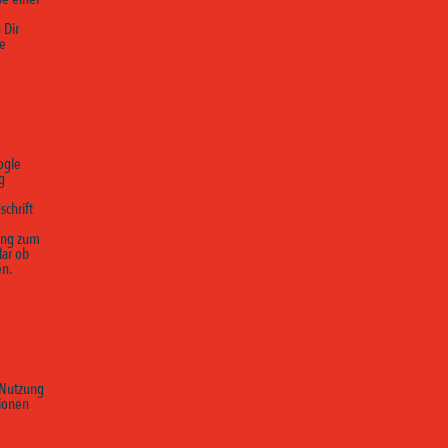
 Dir
he
ogle
g
e
schrift
dung zum
lar ob
en.
 Nutzung
tionen