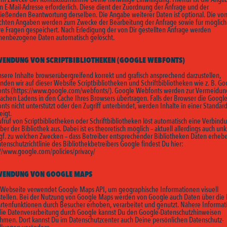
n E-Mail-Adresse erforderlich. Diese dient der Zuordnung der Anfrage und der
ließenden Beantwortung derselben. Die Angabe weiterer Daten ist optional. Die von
hten Angaben werden zum Zwecke der Bearbeitung der Anfrage sowie für möglic
re Fragen gespeichert. Nach Erledigung der von Dir gestellten Anfrage werden
nenbezogene Daten automatisch gelöscht.
ENDUNG VON SCRIPTBIBLIOTHEKEN (GOOGLE WEBFONTS)
sere Inhalte browserübergreifend korrekt und grafisch ansprechend darzustellen,
den wir auf dieser Website Scriptbibliotheken und Schriftbibliotheken wie z. B. Go
nts (
https://www.google.com/webfonts/).
Google Webfonts werden zur Vermeidun
achen Ladens in den Cache Ihres Browsers übertragen. Falls der Browser die Googl
ts nicht unterstützt oder den Zugriff unterbindet, werden Inhalte in einer Standard
eigt.
fruf von Scriptbibliotheken oder Schriftbibliotheken löst automatisch eine Verbin
ber der Bibliothek aus. Dabei ist es theoretisch möglich – aktuell allerdings auch unk
gf. zu welchen Zwecken – dass Betreiber entsprechender Bibliotheken Daten erheb
tenschutzrichtlinie des Bibliothekbetreibers Google findest Du hier:
://www.google.com/policies/privacy/
WENDUNG VON GOOGLE MAPS
 Webseite verwendet Google Maps API, um geographische Informationen visuell
stellen. Bei der Nutzung von Google Maps werden von Google auch Daten über die
artenfunktionen durch Besucher erhoben, verarbeitet und genutzt. Nähere Informa
die Datenverarbeitung durch Google kannst Du den Google-Datenschutzhinweisen
hmen. Dort kannst Du im Datenschutzcenter auch Deine persönlichen Datenschutz-