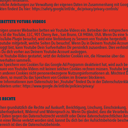
ellungen verändern.
hrliche Anleitungen zur Verwaltung der eigenen Daten im Zusammenhang mit Goog
kten findest Du hier:
https://safety.google/intl/de_de/privacy/privacy-controls/
EBETTETE YOTUBE–VIDEOS
inigen unserer Webseiten betten wir Youtube-Videos ein. Betreiber der entspreche
s ist die YouTube, LLC, 901 Cherry Ave., San Bruno, CA 94066, USA. Wenn Du eine S
ouTube-Plugin besuchst, wird eine Verbindung zu Servern von Youtube hergestellt.
Youtube mitgeteilt, welche Seiten Du besuchst. Wenn Du in Deinem Youtube-Accoun
oggt bist, kann Youtube Dein Surfverhalten Dir persönlich zuzuordnen. Dies verhind
 Du dich vorher aus Deinem Youtube-Account ausloggen.
in Youtube-Video gestartet, setzt der Anbieter Cookies ein, die Hinweise über das
rverhalten sammeln.
as Speichern von Cookies für das Google-Ad-Programm deaktiviert hat, wird auch b
auen von Youtube-Videos mit keinen solchen Cookies rechnen müssen. Youtube leg
in anderen Cookies nicht-personenbezogene Nutzungsinformationen ab. Möchtest D
ndern, so musst Du das Speichern von Cookies im Browser blockieren.
re Informationen zum Datenschutz bei „Youtube“ findest Du in der Datenschutzerkl
nbieters unter:
https://www.google.de/intl/de/policies/privacy/
E RECHTE
ehen grundsätzlich die Rechte auf Auskunft, Berichtigung, Löschung, Einschränkung,
übertragbarkeit, Widerruf und Widerspruch zu. Wenn Du glaubst, dass die Verarbeit
r Daten gegen das Datenschutzrecht verstößt oder Deine datenschutzrechtlichen An
in einer Weise verletzt worden sind, kannst Du dich bei der Aufsichtsbehörde besch
erreich ist dies die Datenschutzbehörde.