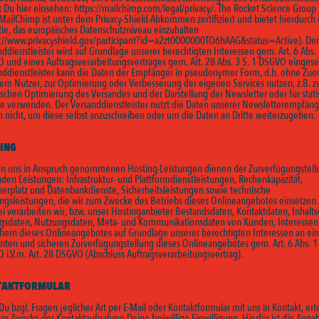
t Du hier einsehen:
https://mailchimp.com/legal/privacy/.
The Rocket Science Group
MailChimp ist unter dem Privacy-Shield-Abkommen zertifiziert und bietet hierdurch
tie, das europäisches Datenschutzniveau einzuhalten
://www.privacyshield.gov/participant?id=a2zt0000000TO6hAAG&status=Active).
Der
ddienstleister wird auf Grundlage unserer berechtigten Interessen gem. Art. 6 Abs. 1 
 und eines Auftragsverarbeitungsvertrages gem. Art. 28 Abs. 3 S. 1 DSGVO eingeset
nddienstleister kann die Daten der Empfänger in pseudonymer Form, d.h. ohne Zu
nem Nutzer, zur Optimierung oder Verbesserung der eigenen Services nutzen, z.B. z
schen Optimierung des Versandes und der Darstellung der Newsletter oder für stati
e verwenden. Der Versanddienstleister nutzt die Daten unserer Newsletterempfäng
h nicht, um diese selbst anzuschreiben oder um die Daten an Dritte weiterzugeben.
ING
on uns in Anspruch genommenen Hosting-Leistungen dienen der Zurverfügungstell
den Leistungen: Infrastruktur- und Plattformdienstleistungen, Rechenkapazität,
herplatz und Datenbankdienste, Sicherheitsleistungen sowie technische
ngsleistungen, die wir zum Zwecke des Betriebs dieses Onlineangebotes einsetzen.
i verarbeiten wir, bzw. unser Hostinganbieter Bestandsdaten, Kontaktdaten, Inhalts
agsdaten, Nutzungsdaten, Meta- und Kommunikationsdaten von Kunden, Interessen
hern dieses Onlineangebotes auf Grundlage unserer berechtigten Interessen an ein
enten und sicheren Zurverfügungstellung dieses Onlineangebotes gem. Art. 6 Abs. 1 li
i.V.m. Art. 28 DSGVO (Abschluss Auftragsverarbeitungsvertrag).
TAKTFORMULAR
t Du bzgl. Fragen jeglicher Art per E-Mail oder Kontaktformular mit uns in Kontakt, ert
m Zwecke der Kontaktaufnahme Deine freiwillige Einwilligung. Hierfür ist die Anga