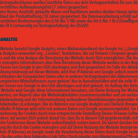
 Vertragsabschlusses werden sämtliche Daten aus dem Vertragsverhältnis bis zum Ab
rechtlichen Aufbewahrungsfrist (7 Jahre) gespeichert.
aten Name, Anschrift, gekaufte Waren und Kaufdatum werden darüber hinaus gehen
lauf der Produkthaftung (10 Jahre) gespeichert. Die Datenverarbeitung erfolgt auf
setzlichen Bestimmungen des § 96 Abs 3 TKG sowie des Art 6 Abs 1 lit a (Einwilligu
er lit b (notwendig zur Vertragserfüllung) der DSGVO.
ANALYSE
 Website benutzt Google Analytics, einen Webanalysedienst der Google Inc. („Googl
e Analytics verwendet sog. „Cookies“, Textdateien, die auf Deinem Computer gespei
n und die eine Analyse der Benutzung der Website durch Dich ermöglichen. Die du
e erzeugten Informationen über Dein Benutzung dieser Website werden in der Reg
 Server von Google in den USA übertragen und dort gespeichert. Im Falle der Aktivi
P-Anonymisierung auf dieser Website, wird Ihre IP-Adresse von Google jedoch innerh
iedstaaten der Europäischen Union oder in anderen Vertragsstaaten des Abkommen
ropäischen Wirtschaftsraum zuvor gekürzt. Nur in Ausnahmefällen wird die volle IP
nen Server von Google in den USA übertragen und dort gekürzt. Im Auftrag des Betr
r Website wird Google diese Informationen benutzen, um Deine Nutzung der Websi
werten, um Reports über die Websiteaktivitäten zusammenzustellen und um weiter
ebsitenutzung und der Internetnutzung verbundene Dienstleistungen gegenüber
tebetreiber zu erbringen. Die im Rahmen von Google Analytics von Deinem Browse
ittelte IP-Adresse wird nicht mit anderen Daten von Google zusammengeführt. Sie
peicherung der Cookies durch eine entsprechende Einstellung Deiner Browser-Softw
dern; wir weisen Dich jedoch darauf hin, dass Du in diesem Fall gegebenenfalls nich
iche Funktionen dieser Website vollumfänglich nutzen kannst. Du kannst darüber hi
sung der durch das Cookie erzeugten und auf Deine Nutzung der Website bezogene
 Ihrer IP-Adresse) an Google sowie die Verarbeitung dieser Daten durch Google verhi
 Du das unter dem folgenden Link (
http://tools.google.com/dlpage/gaoptout?hl=d