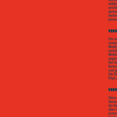
valide
ansch
gemac
weite
perso
VERW
Um un
verwen
Webfo
mehrf
Webfon
angez
Der Au
Betrei
und g
Die Da
https
VER
Diese
darzu
der K
über 
entne