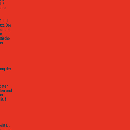
 LLC
 eine
lit. f
zt. Der
ordnung
ur
stische
er
ung der
daten,
ten und
er
t. f
eilst Du
be einer