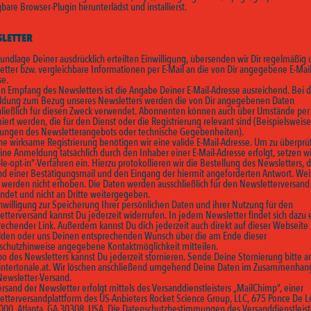
bare Browser-Plugin herunterlädst und installierst.
LETTER
undlage Deiner ausdrücklich erteilten Einwilligung, übersenden wir Dir regelmäßig
etter bzw. vergleichbare Informationen per E-Mail an die von Dir angegebene E-Mail
se.
en Empfang des Newsletters ist die Angabe Deiner E-Mail-Adresse ausreichend. Bei d
dung zum Bezug unseres Newsletters werden die von Dir angegebenen Daten
hließlich für diesen Zweck verwendet. Abonnenten können auch über Umstände per 
iert werden, die für den Dienst oder die Registrierung relevant sind (Beispielsweise
ungen des Newsletterangebots oder technische Gegebenheiten).
ne wirksame Registrierung benötigen wir eine valide E-Mail-Adresse. Um zu überprü
ine Anmeldung tatsächlich durch den Inhaber einer E-Mail-Adresse erfolgt, setzen wi
e-opt-in“-Verfahren ein. Hierzu protokollieren wir die Bestellung des Newsletters, 
nd einer Bestätigungsmail und den Eingang der hiermit angeforderten Antwort. Wei
 werden nicht erhoben. Die Daten werden ausschließlich für den Newsletterversand
ndet und nicht an Dritte weitergegeben.
nwilligung zur Speicherung Ihrer persönlichen Daten und ihrer Nutzung für den
tterversand kannst Du jederzeit widerrufen. In jedem Newsletter findet sich dazu 
rechender Link. Außerdem kannst Du dich jederzeit auch direkt auf dieser Webseite
den oder uns Deinen entsprechenden Wunsch über die am Ende dieser
schutzhinweise angegebene Kontaktmöglichkeit mitteilen.
o des Newsletters kannst Du jederzeit stornieren. Sende Deine Stornierung bitte a
ntertonale.at
. Wir löschen anschließend umgehend Deine Daten im Zusammenhan
ewsletter-Versand.
rsand der Newsletter erfolgt mittels des Versanddienstleisters „MailChimp“, einer
etterversandplattform des US-Anbieters Rocket Science Group, LLC, 675 Ponce De 
000, Atlanta, GA 30308, USA. Die Datenschutzbestimmungen des Versanddienstleist