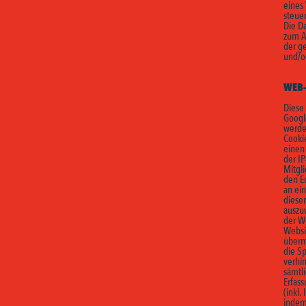
eines
steuer
Die D
zum Ab
der ge
und/od
WEB–
Diese
Googl
werde
Cooki
einen
der I
Mitgl
den Eu
an ei
diese
auszu
der W
Websi
überm
die S
verhin
sämtl
Erfas
(inkl.
indem