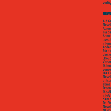
verfüg
NEWS
Auf Gr
Newsl
Adres
Für d
Anmel
aussc
inform
Änder
Für ei
dass e
„Doubl
Versa
Daten
verwe
Die Ei
Newsle
entsp
abmel
Daten
Das Ab
info@i
dem N
Der Ve
Newsl
NE #5