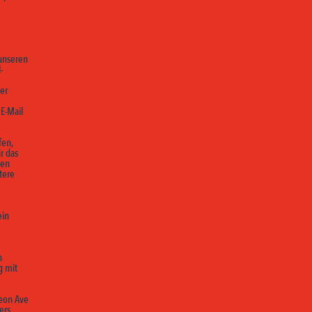
 unseren
-
er
E-Mail
fen,
r das
den
tere
ein
n
g mit
Leon Ave
ers