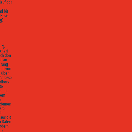
lauf der
d bis
 Basis
ng)
e“).
chert
rch den
el an
erung
alb von
s über
-Adresse
eibers
te
e mit
 dem
r
 können
are
t
naus die
n Daten
ndern,
e)