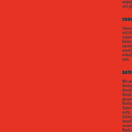
angeg
uns ge
COOK
Unser
mit H
nutzen
Deine
nächs
einric
erlaub
sein.
DATE
Wir w
Vertr
Ansch
Darüb
gespei
Vertr
Daten 
nicht
Zahlu
beauf
unsere
Nach 