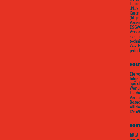
kanns
d/b/a 
Garan
(
https
Versan
DSGVO
Versa
zu ei
techni
Zweck
jedoc
HOST
Die v
folgen
Speic
Wartu
Hierbe
Vertr
Besuc
effizi
DSGVO 
KON
Tritts
uns zu