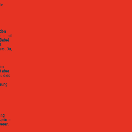
le-
nden
eite mit
 Dabei
t
erst Du,
eim
t aber
u dies
ärung
ung
sprüche
weren.