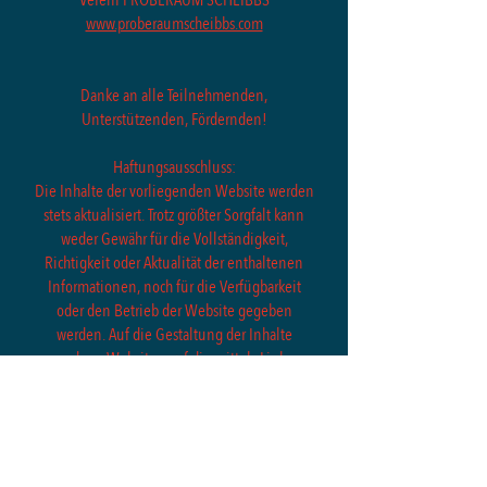
Verein PROBERAUM SCHEIBBS
www.proberaumscheibbs.com
Danke an alle Teilnehmenden,
Unterstützenden, Fördernden!
Haftungsausschluss:
Die Inhalte der vorliegenden Website werden
stets aktualisiert. Trotz größter Sorgfalt kann
weder Gewähr für die Vollständigkeit,
Richtigkeit oder Aktualität der enthaltenen
Informationen, noch für die Verfügbarkeit
oder den Betrieb der Website gegeben
werden. Auf die Gestaltung der Inhalte
anderer Websites, auf die mittels Links
verwiesen wird, haben wir keinerlei Einfluss.
Daher distanzieren wir uns hiermit
ausdrücklich von sämtlichen Inhalten aller
gelinkten Websites.