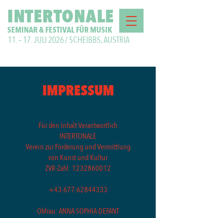
INTERTONALE
SEMINAR & FESTIVAL FÜR MUSIK
11. – 17. JULI 2026 / SCHEIBBS, AUSTRIA
IMPRESSUM
Für den Inhalt Verantwortlich
INTERTONALE
Verein zur Förderung und Vermittlung
von Kunst und Kultur
ZVR-Zahl:
1232860012
+43 677 62844333
Obfrau:
ANNA SOPHIA DEFANT