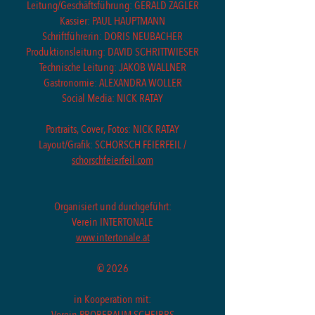
Leitung/Geschäftsführung: GERALD ZAGLER
Kassier: PAUL HAUPTMANN
Schriftführerin: DORIS NEUBACHER
Produktionsleitung: DAVID SCHRITTWIESER
Technische Leitung: JAKOB WALLNER
Gastronomie: ALEXANDRA WOLLER
Social Media: NICK RATAY
Portraits, Cover, Fotos: NICK RATAY
Layout/Grafik: SCHORSCH FEIERFEIL /
schorschfeierfeil.com
Organisiert und durchgeführt:
Verein INTERTONALE
www.intertonale.at
© 2026
in Kooperation mit: