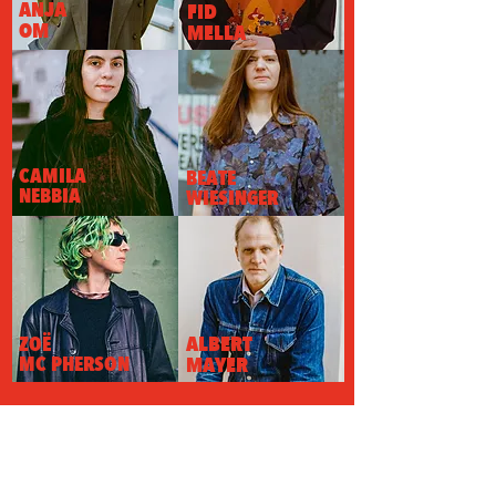
ANJA
FID
OM
MELLA
CAMILA
BEATE
NEBBIA
WIESINGER
ALBERT
ZOË
MC PHERSON
MAYER
Verein INTERTONALE
Feldgasse 1,